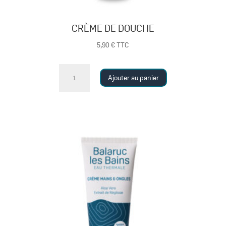
CRÈME DE DOUCHE
5,90
€
TTC
quantité
Ajouter au panier
de
CRÈME
DE
DOUCHE