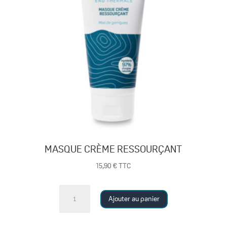
MASQUE CRÈME RESSOURÇANT
15,90
€
TTC
quantité
Ajouter au panier
de
MASQUE