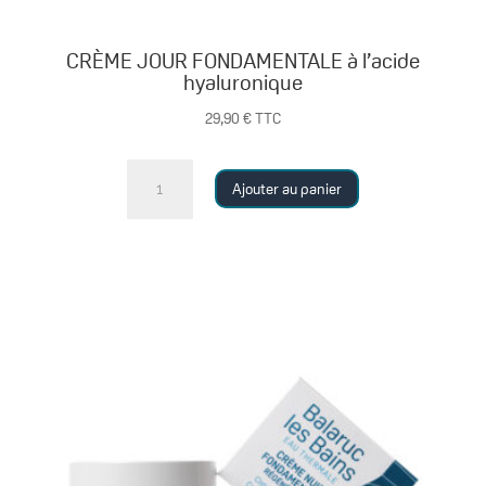
CRÈME JOUR FONDAMENTALE à l’acide
hyaluronique
29,90
€
TTC
quantité
Ajouter au panier
de
CRÈME
JOUR
FONDAMENTALE
à
l'acide
hyaluronique