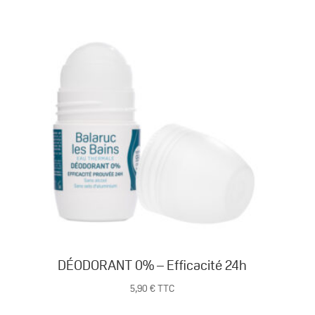
0%
-
citron
meringué
DÉODORANT 0% – Efficacité 24h
5,90
€
TTC