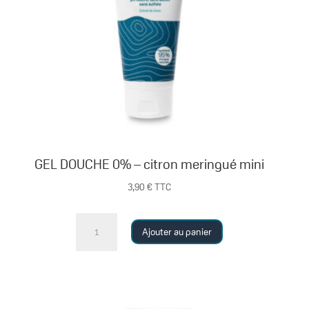
GEL DOUCHE 0% – citron meringué mini
3,90
€
TTC
quantité
Ajouter au panier
de
GEL
DOUCHE
0%