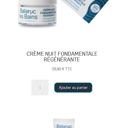
CRÈME NUIT FONDAMENTALE
RÉGÉNÉRANTE
29,90
€
TTC
quantité
Ajouter au panier
de
CRÈME
NUIT
FONDAMENTALE
RÉGÉNÉRANTE