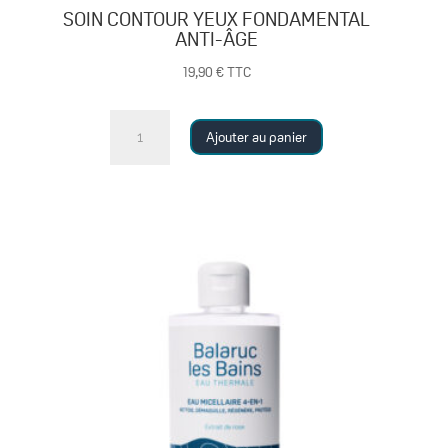
SOIN CONTOUR YEUX FONDAMENTAL
ANTI-ÂGE
19,90
€
TTC
quantité
Ajouter au panier
de
SOIN
CONTOUR
YEUX
FONDAMENTAL
ANTI-
ÂGE