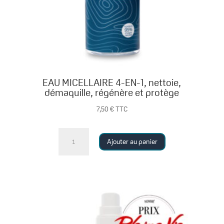
EAU MICELLAIRE 4-EN-1, nettoie,
démaquille, régénère et protège
7,50
€
TTC
quantité
Ajouter au panier
de
EAU
MICELLAIRE
4-
EN-
1,