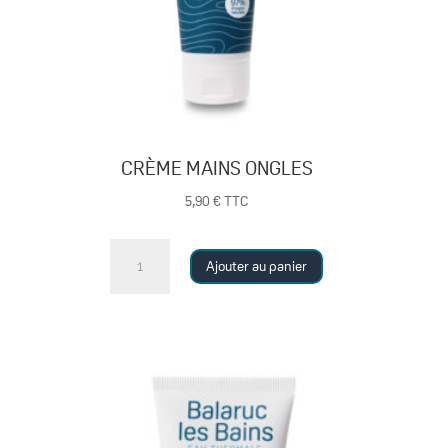
CRÈME MAINS ONGLES
5,90
€
TTC
quantité
Ajouter au panier
de
CRÈME
MAINS
ONGLES