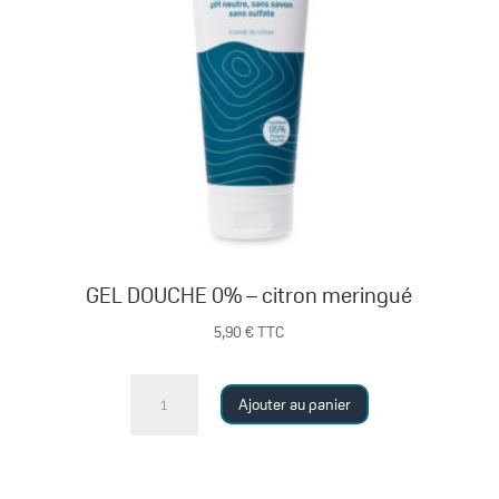
GEL DOUCHE 0% – citron meringué
5,90
€
TTC
quantité
Ajouter au panier
de
GEL
DOUCHE