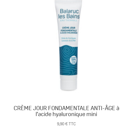
-
citron
meringué
mini
CRÈME JOUR FONDAMENTALE ANTI-ÂGE à
l’acide hyaluronique mini
9,90
€
TTC