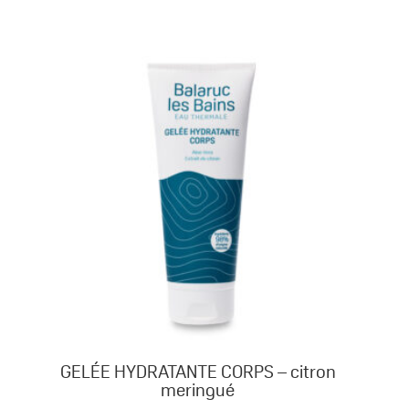
CRÈME
RESSOURÇANT
GELÉE HYDRATANTE CORPS – citron
meringué