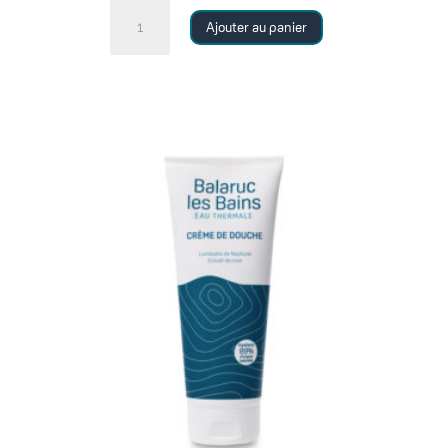
quantité
Ajouter au panier
de
DÉODORANT
0%
-
Efficacité
24h