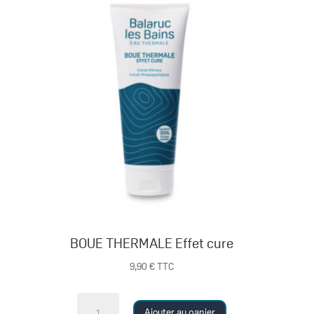
BOUE THERMALE Effet cure
9,90
€
TTC
quantité
Ajouter au panier