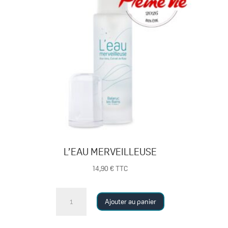
nettoie,
démaquille,
régénère
et
protège
L’EAU MERVEILLEUSE
14,90
€
TTC
quantité
Ajouter au panier
de
L'EAU