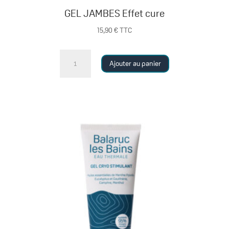
GEL JAMBES Effet cure
15,90
€
TTC
quantité
Ajouter au panier
de
GEL
JAMBES
Effet
cure