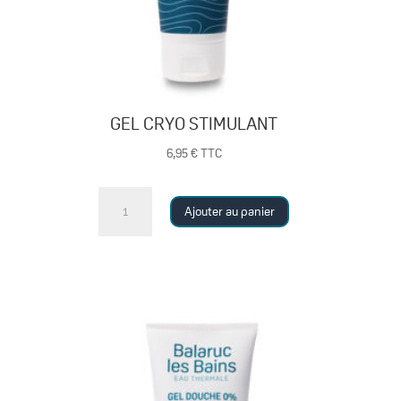
GEL CRYO STIMULANT
6,95
€
TTC
quantité
Ajouter au panier
de
GEL
CRYO
STIMULANT