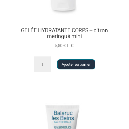
GELÉE HYDRATANTE CORPS – citron
meringué mini
5,90
€
TTC
quantité
Ajouter au panier
de
GELÉE
HYDRATANTE
CORPS
-
citron
meringué
mini