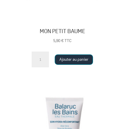
MON PETIT BAUME
5,90
€
TTC
quantité
Ajouter au panier
de
MON
PETIT
BAUME