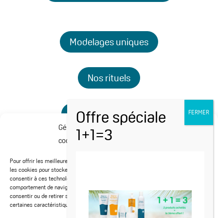
Modelages uniques
Nos rituels
Minceur & fermeté
Gérer le consentement aux
cookies
Soins anti-âge
Pour offrir les meilleures expériences, nous utilisons des technologies telles que
les cookies pour stocker et/ou accéder aux informations des appareils. Le fait de
consentir à ces technologies nous permettra de traiter des données telles que le
comportement de navigation ou les ID uniques sur ce site. Le fait de ne pas
consentir ou de retirer son consentement peut avoir un effet négatif sur
Les offres spéciales
certaines caractéristiques et fonctions.