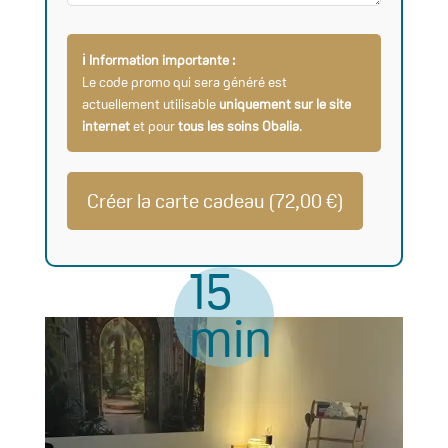
ℹ️ Information importante :
Le code promo qui sera généré est
actuellement utilisable
uniquement sur le site
internet
et pour
tous les soins Obalia
.
Créer la carte cadeau (
72,00
€
)
15
min