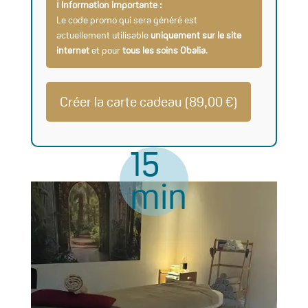
ℹ️ Information importante :
Le code promo qui sera généré est
actuellement utilisable
uniquement sur le site
internet
et pour
tous les soins Obalia
.
Créer la carte cadeau (
89,00
€
)
15
min