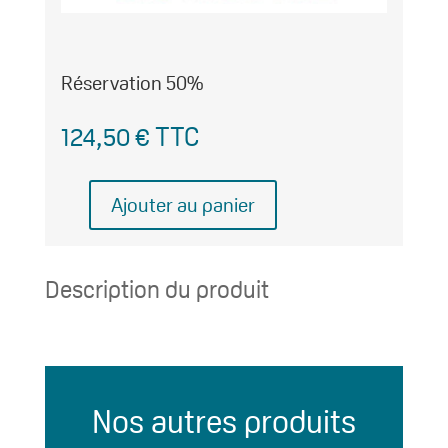
Réservation 50%
124,50
€
TTC
Ajouter au panier
quantité
de
Réservation
Description du produit
50%
Nos autres produits