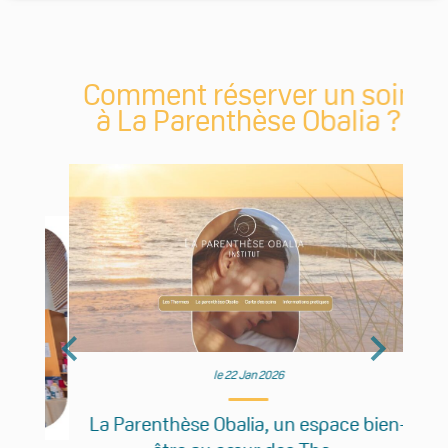
us
Comment réserver un soin
0
à La Parenthèse Obalia ?
r
B
le 22 Jan 2026
La Parenthèse Obalia, un espace bien-