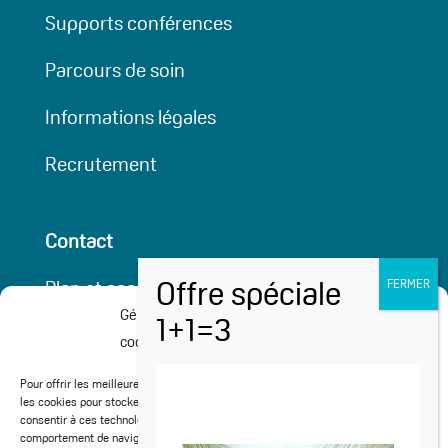
Supports conférences
Parcours de soin
Informations légales
Recrutement
Contact
Plan et accessibilité
Gérer le consentement aux
Partenaires
cookies
Cures médicalisées
Pour offrir les meilleures expériences, nous utilisons des technologies telles que
les cookies pour stocker et/ou accéder aux informations des appareils. Le fait de
consentir à ces technologies nous permettra de traiter des données telles que le
Activités Sport-Santé
comportement de navigation ou les ID uniques sur ce site. Le fait de ne pas