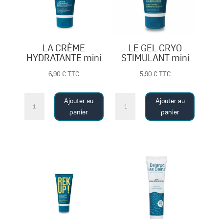
LA CRÈME
LE GEL CRYO
HYDRATANTE mini
STIMULANT mini
6,90
€
TTC
5,90
€
TTC
quantité
quantité
Ajouter au
Ajouter au
de
de
panier
panier
LA
LE
CRÈME
GEL
HYDRATANTE
CRYO
mini
STIMULANT
mini