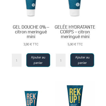
l'acide
hyaluronique
mini
GEL DOUCHE 0% –
GELÉE HYDRATANTE
citron meringué
CORPS – citron
mini
meringué mini
3,90
€
TTC
5,90
€
TTC
quantité
quantité
Ajouter au
Ajouter au
de
de
panier
panier
GEL
GELÉE
DOUCHE
HYDRATANTE
0%
CORPS
-
-
citron
citron
meringué
meringué
mini
mini