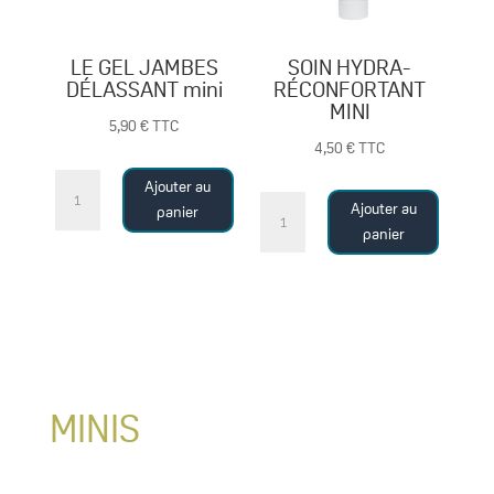
LE GEL JAMBES
SOIN HYDRA-
DÉLASSANT mini
RÉCONFORTANT
MINI
5,90
€
TTC
4,50
€
TTC
quantité
Ajouter au
quantité
de
Ajouter au
panier
de
panier
LE
SOIN
GEL
HYDRA-
JAMBES
RÉCONFORTANT
DÉLASSANT
MINI
mini
MINIS