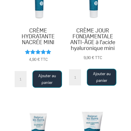
CRÈME
CRÈME JOUR
HYDRATANTE
FONDAMENTALE
NACRÉE MINI
ANTI-ÂGE à l’acide
hyaluronique mini
9,90
€
TTC
Note
4,90
€
TTC
5.00
sur 5
quantité
quantité
Ajouter au
Ajouter au
de
panier
de
panier
CRÈME
CRÈME
JOUR
HYDRATANTE
FONDAMENTALE
NACRÉE
ANTI-
MINI
ÂGE
à