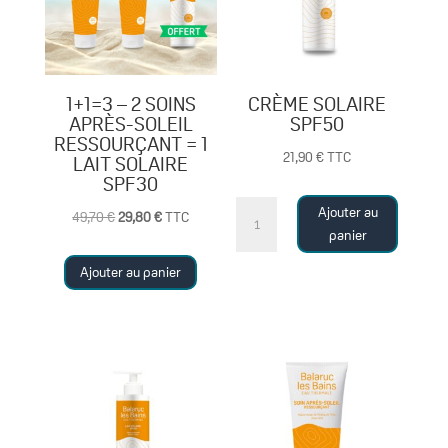
1+1=3 – 2 SOINS
CRÈME SOLAIRE
APRÈS-SOLEIL
SPF50
RESSOURÇANT = 1
21,90
€
TTC
LAIT SOLAIRE
SPF30
quantité
Ajouter au
Le
Le
49,70
€
29,80
€
TTC
de
panier
prix
prix
CRÈME
initial
actuel
Ajouter au panier
SOLAIRE
était :
est :
SPF50
49,70 €.
29,80 €.