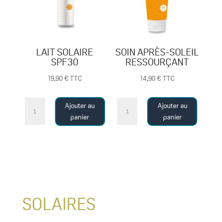
LAIT SOLAIRE
SOIN APRÈS-SOLEIL
SPF30
RESSOURÇANT
19,90
€
TTC
14,90
€
TTC
quantité
quantité
Ajouter au
Ajouter au
de
de
panier
panier
LAIT
SOIN
SOLAIRE
APRÈS-
SPF30
SOLEIL
RESSOURÇANT
SOLAIRES