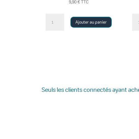
9,90
€
TTC
quantité
qu
Ajouter au panier
de
de
LA
LE
BOUE
GE
REMINÉRALISANTE
J
DÉ
Seuls les clients connectés ayant achet