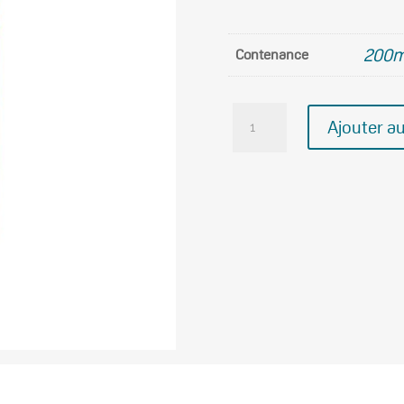
200m
Contenance
quantité
Ajouter au
de
L'HUILE
DYNAMISANTE