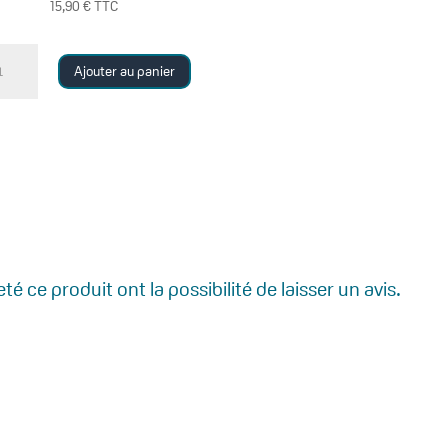
15,90
€
TTC
antité
Ajouter au panier
L
AMBES
LASSANT
é ce produit ont la possibilité de laisser un avis.