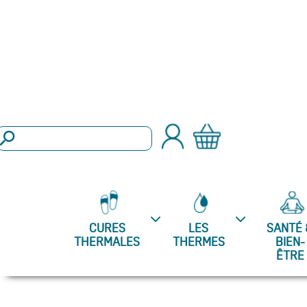
arch Button
Search
or:
CURES
LES
SANTÉ 
THERMALES
THERMES
BIEN-
ÊTRE