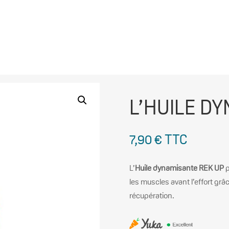
L’HUILE D
7,90
€
TTC
L’
Huile dynamisante REK UP
p
les muscles avant l’effort grâc
récupération.