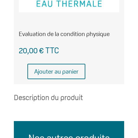
Evaluation de la condition physique
20,00
€
TTC
Ajouter au panier
quantité
de
Evaluation
Description du produit
de
la
condition
physique