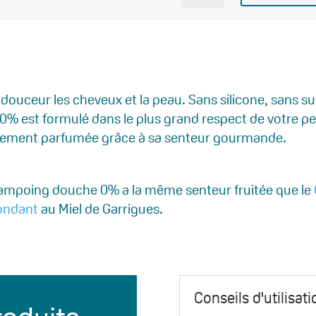
SHAMPOOING
DOUCHE
0%
maxi
format
uceur les cheveux et la peau. Sans silicone, sans sul
est formulé dans le plus grand respect de votre peau 
icatement parfumée grâce à sa senteur gourmande.
Shampoing douche 0% a la même senteur fruitée que le
ondant
au Miel de Garrigues.
Conseils d'utilisati