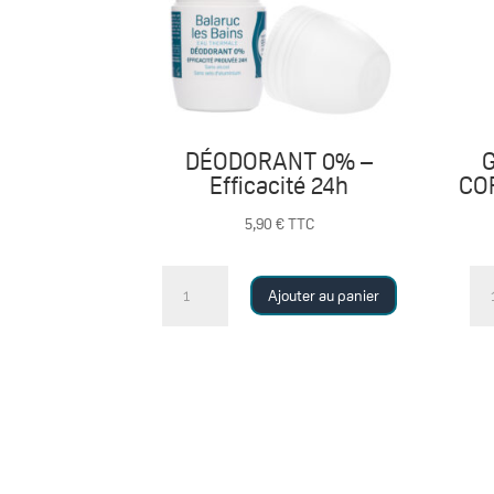
DÉODORANT 0% –
Efficacité 24h
COR
5,90
€
TTC
quantité
qu
Ajouter au panier
de
de
DÉODORANT
GE
0%
HY
-
C
Efficacité
-
24h
ci
me