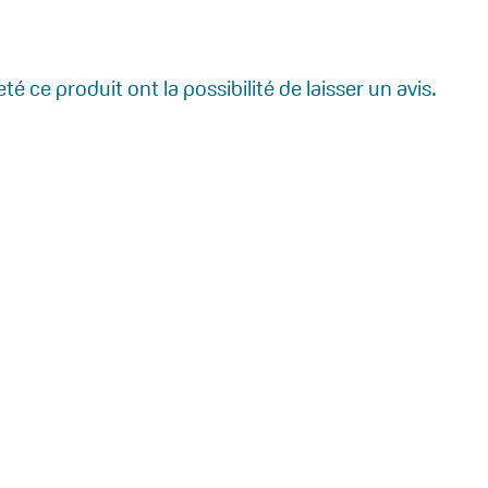
régénérante
et
protectrice
é ce produit ont la possibilité de laisser un avis.
FAQ
Contact
FAQ dermo-
Plan et accessibilité
cosmétique
Partenaires
Médecins thermaux