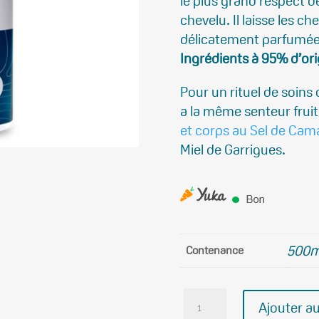
le plus grand respect d
chevelu. Il laisse les ch
délicatement parfumée
Ingrédients à 95% d’ori
Pour un rituel de soin
a la même senteur frui
et corps au Sel de Ca
Miel de Garrigues.
500m
Contenance
quantité
Ajouter au
de