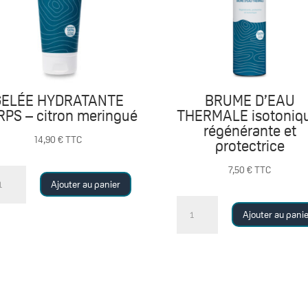
GELÉE HYDRATANTE
BRUME D’EAU
PS – citron meringué
THERMALE isotoniq
régénérante et
14,90
€
TTC
protectrice
7,50
€
TTC
antité
Ajouter au panier
quantité
LÉE
Ajouter au pani
de
DRATANTE
BRUME
ORPS
D'EAU
THERMALE
tron
isotonique,
ringué