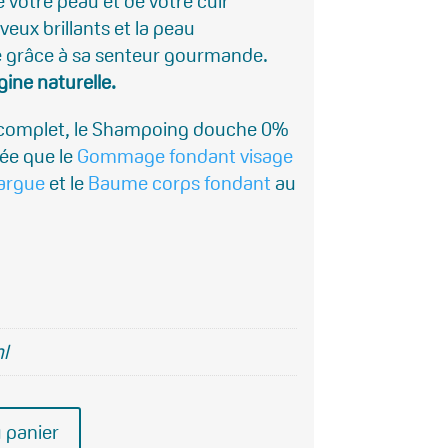
e votre peau et de votre cuir
eveux brillants et la peau
 grâce à sa senteur gourmande.
gine naturelle.
s complet, le Shampoing douche 0%
tée que le
Gommage fondant visage
margue
et le
Baume corps fondant
au
l
 panier