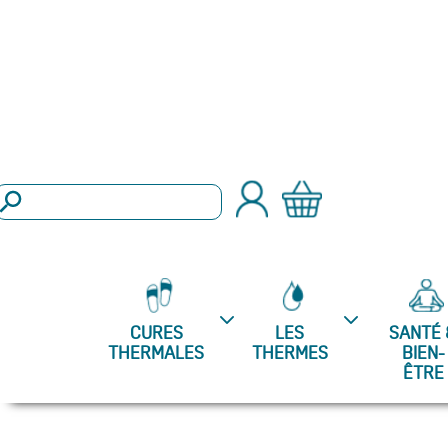
arch Button
Search
or:
CURES
LES
SANTÉ 
THERMALES
THERMES
BIEN-
ÊTRE