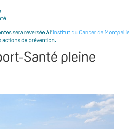
s
nté
ntes sera reversée à l’
Institut du Cancer de Montpelli
s actions de prévention.
ort-Santé pleine