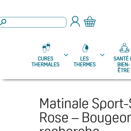
arch Button
Search
or:
CURES
LES
SANTÉ 
THERMALES
THERMES
BIEN-
ÊTRE
Matinale Sport-
Rose – Bougeon