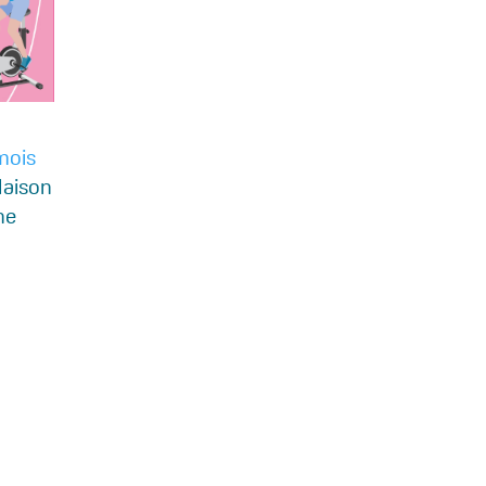
mois
Maison
ne