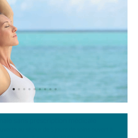
male sans prescription médicale
uverte au séjour de 5 jours de soins ouvert à
n médicale. A partir de 79 € la journée