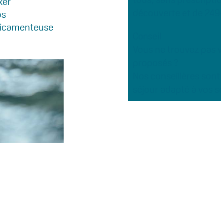
xer
découverte et de 249€
os
dicamenteuse
Conseil
Vous ne trouvez pas 
proposés ?
Nos conseillères son
séjour adapté à vos s