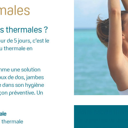
males
es thermales ?
r de 5 jours, c’est le
au thermale en
mme une solution
aux de dos, jambes
me dans son hygiène
açon préventive. Un
Votre escale ther
ale
De la journée de déco
u thermale
tous, sans prescriptio