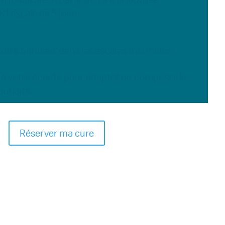
 l’escale de 5 jours
votre bonheur dans les escales thermales
t à votre écoute pour adapter ou composer le
ouhaits.
Réserver ma cure