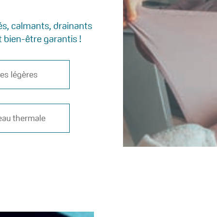
és, calmants, drainants
 bien-être garantis !
bes légères
eau thermale