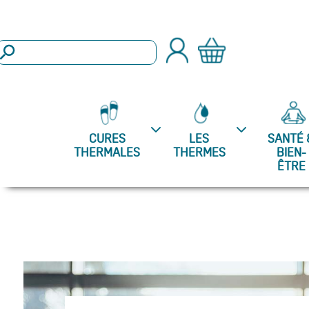
arch Button
Search
or:
CURES
LES
SANTÉ 
THERMALES
THERMES
BIEN-
ÊTRE