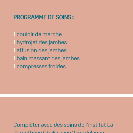
PROGRAMME DE SOINS :
1
couloir de marche
1
hydrojet des jambes
1
affusion des jambes
1
bain massant des jambes
1
compresses froides
Compléter avec des soins de l’institut La
Parenthèse Obalia avec 2 modelages