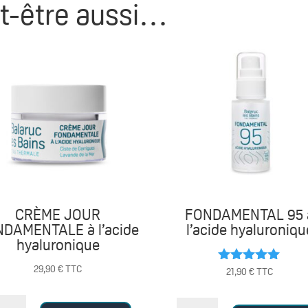
t-être aussi…
CRÈME JOUR
FONDAMENTAL 95 
DAMENTALE à l’acide
l’acide hyaluroniqu
hyaluronique
29,90
€
TTC
Note
21,90
€
TTC
5.00
sur 5
antité
quantité