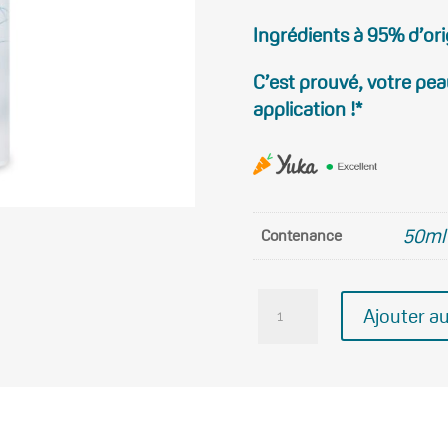
Ingrédients à 95% d’ori
C’est prouvé, votre pe
application !*
50ml
Contenance
quantité
Ajouter au
de
L'EAU
MERVEILLEUSE