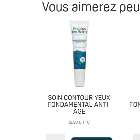
Vous aimerez peu
SOIN CONTOUR YEUX
FONDAMENTAL ANTI-
FON
ÂGE
19,90
€
TTC
quantité
qu