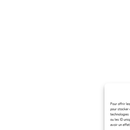
FAQ
Contact
FAQ dermo-
Plan et accessibilité
cosmétique
Partenaires
Médecins thermaux
Cures médicalisées
Nos brochures et
Activités Sport-Santé
catalogues
Boutique
Supports
dermatologique
conférences
Parcours de soin
Pour offrir l
pour stocker 
technologies 
Informations légales
ou les ID uni
avoir un effet