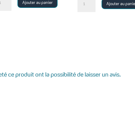
Ajouter au panier
Ajouter au pani
de
RÈME
FONDAMENTAL
OUR
95
ONDAMENTALE
à
l'acide
cide
hyaluronique
aluronique
é ce produit ont la possibilité de laisser un avis.