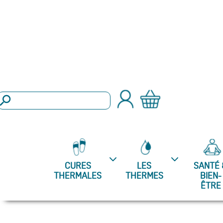
arch Button
Search
or:
CURES
LES
SANTÉ 
THERMALES
THERMES
BIEN-
ÊTRE