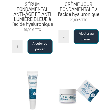
SÉRUM
CRÈME JOUR
FONDAMENTAL
FONDAMENTALE à
ANTI-ÂGE ET ANTI
l’acide hyaluronique
LUMIÈRE BLEUE à
29,90
€
TTC
l’acide hyaluronique
19,90
€
TTC
quantité
Ajouter au
de
panier
quantité
Ajouter au
CRÈME
de
panier
JOUR
SÉRUM
FONDAMENTALE
FONDAMENTAL
à
ANTI-
l'acide
ÂGE
hyaluronique
ET
ANTI
LUMIÈRE
BLEUE
à