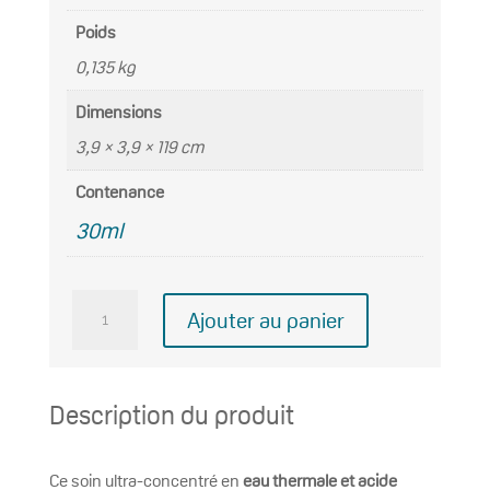
Poids
0,135 kg
Dimensions
3,9 × 3,9 × 119 cm
Contenance
30ml
quantité
Ajouter au panier
de
FONDAMENTAL
95
Description du produit
à
l'acide
Ce soin ultra-concentré en
hyaluronique
eau thermale et acide