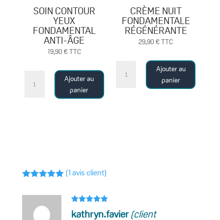
l'acide
SOIN CONTOUR
CRÈME NUIT
hyaluronique
YEUX
FONDAMENTALE
FONDAMENTAL
RÉGÉNÉRANTE
ANTI-ÂGE
29,90
€
TTC
19,90
€
TTC
quantité
Ajouter au
quantité
de
Ajouter au
panier
de
panier
CRÈME
SOIN
NUIT
CONTOUR
FONDAMENTALE
YEUX
RÉGÉNÉRANTE
FONDAMENTAL
ANTI-
ÂGE
(
1
avis client)
Noté
5.00
sur 5
basé sur
notation
Note
5
sur
kathryn.favier
(client
5
client