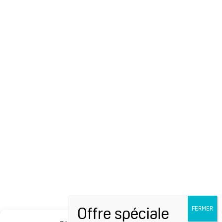
FAQ dermo-cosmétique
Médecins thermaux
Nos brochures et catalogues
Supports conférences
Parcours de soin
Informations légales
Recrutement
Contact
Plan et accessibilité