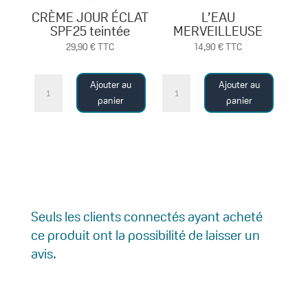
CRÈME JOUR ÉCLAT
L’EAU
SPF25 teintée
MERVEILLEUSE
29,90
€
TTC
14,90
€
TTC
quantité
quantité
Ajouter au
Ajouter au
de
de
panier
panier
CRÈME
L'EAU
JOUR
MERVEILLEUSE
ÉCLAT
SPF25
teintée
Seuls les clients connectés ayant acheté
ce produit ont la possibilité de laisser un
avis.