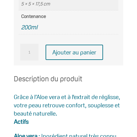
5 × 5 × 17,5 cm
Contenance
200ml
quantité
Ajouter au panier
de
LAIT
DÉMAQUILLANT
Description du produit
DOUCEUR
Grâce à l’Aloe vera et à l'extrait de réglisse,
votre peau retrouve confort, souplesse et
beauté naturelle.
Actifs
Aloe vera
: Ingrédient naturel très connu,