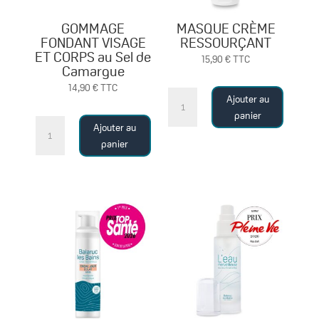
GOMMAGE
MASQUE CRÈME
FONDANT VISAGE
RESSOURÇANT
ET CORPS au Sel de
15,90
€
TTC
Camargue
14,90
€
TTC
quantité
Ajouter au
de
panier
quantité
Ajouter au
MASQUE
de
panier
CRÈME
GOMMAGE
RESSOURÇANT
FONDANT
VISAGE
ET
CORPS
au
Sel
de
Camargue