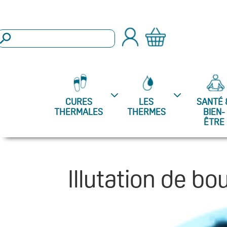
arch Button
Search
or:
CURES
LES
SANTÉ 
THERMALES
THERMES
BIEN-
ÊTRE
Illutation de b