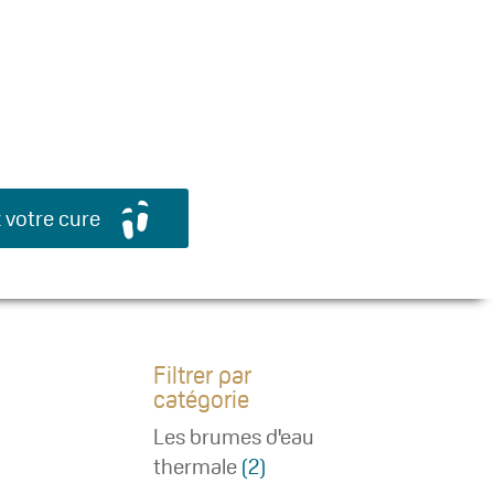
Search Button
Search
 votre cure
for:
Filtrer par
catégorie
Les brumes d'eau
thermale
(2)