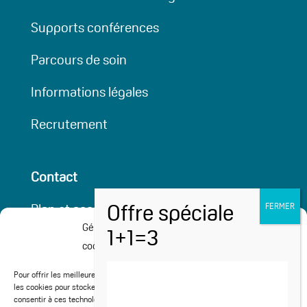
Supports conférences
Parcours de soin
Informations légales
Recrutement
Contact
Plan et accessibilité
Gérer le consentement aux
Partenaires
cookies
Cures médicalisées
Pour offrir les meilleures expériences, nous utilisons des technologies telles que
les cookies pour stocker et/ou accéder aux informations des appareils. Le fait de
consentir à ces technologies nous permettra de traiter des données telles que le
Activités Sport-Santé