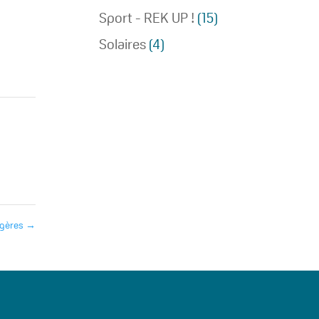
Sport - REK UP !
(15)
Solaires
(4)
égères
→