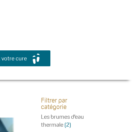
Search Button
Search
 votre cure
for:
Filtrer par
catégorie
Les brumes d'eau
thermale
(2)