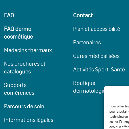
FAQ
Contact
FAQ dermo-
Plan et accessibilité
cosmétique
Partenaires
Médecins thermaux
Cures médicalisées
Nos brochures et
Activités Sport-Santé
catalogues
Boutique
Supports
dermatologique
conférences
Parcours de soin
Pour offrir l
pour stocker 
technologies 
Informations légales
ou les ID uni
avoir un effet