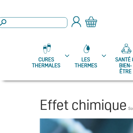
arch Button
Search
or:
CURES
LES
SANTÉ 
THERMALES
THERMES
BIEN-
ÊTRE
Effet chimique
So